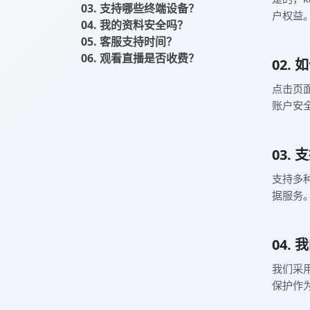
03. 支持哪些终端设备？
户权益
04. 我的资料安全吗？
05. 客服支持时间？
06. 观看直播是否收费？
02.
点击页
账户安
03.
支持多种
据服务
04.
我们采用
保护作