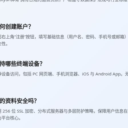
。
 如何创建账户？
面右上角“注册”按钮，填写基础信息（用户名、密码、手机号或邮箱
全性。
 支持哪些终端设备？
设备访问，包括 PC 网页端、手机浏览器、iOS 与 Android 
。
 我的资料安全吗？
 256 位 SSL 加密、分布式服务器与多层防护策略，保障用户信息在
为平台核心。