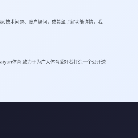
您遇到技术问题、账户疑问，或希望了解功能详情，我
iyun体育 致力于为广大体育爱好者打造一个公开透