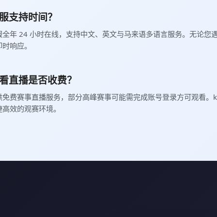
 客服支持时间？
服全年 24 小时在线，支持中文、英文与马来语多语言服务。无论
即时响应。
 观看直播是否收费？
供免费赛事直播服务，部分高峰赛事可能需完成账号登录方可观看。ka
捷高效的观赛环境。