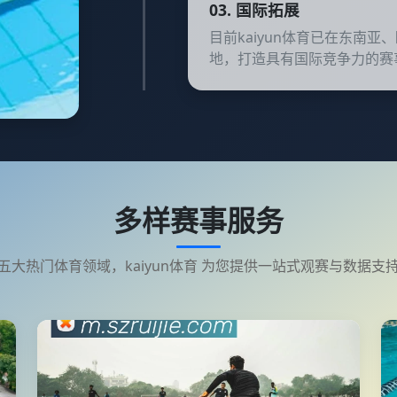
03. 国际拓展
目前kaiyun体育已在东南
地，打造具有国际竞争力的赛
多样赛事服务
五大热门体育领域，kaiyun体育 为您提供一站式观赛与数据支